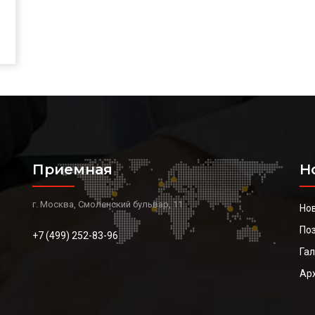
Приемная
Н
г. Москва, Смоленский бульвар, 11
Но
По
+7 (499) 252-83-96
Га
Ар