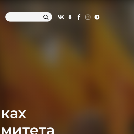
мках
омитета