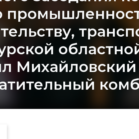
о промышленност
тельству, трансп
урской областно
ил Михайловский 
атительный ком