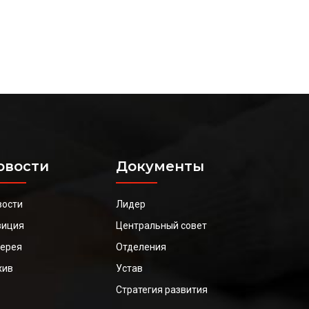
овости
Документы
вости
Лидер
зиция
Центральный совет
лерея
Отделения
хив
Устав
Стратегия развития