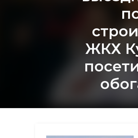
п
строи
ЖКХ К
посет
обог