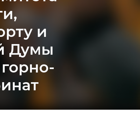
и,
орту и
й Думы
горно-
бинат