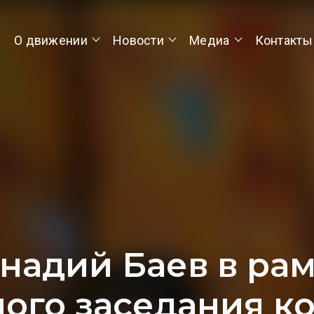
О движении
Новости
Медиа
Контакты
надий Баев в ра
ого заседания к